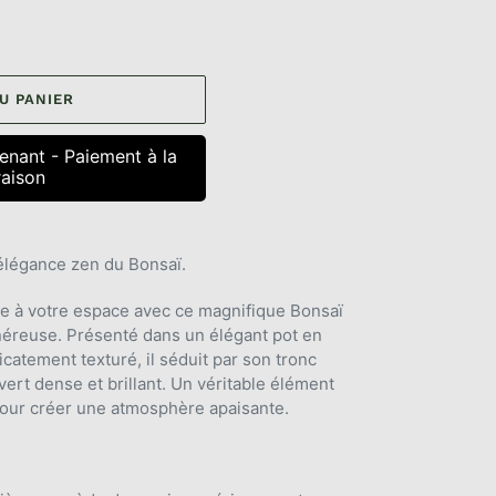
U PANIER
nant - Paiement à la
raison
l'élégance zen du Bonsaï.
re à votre espace avec ce magnifique Bonsaï
néreuse. Présenté dans un élégant pot en
icatement texturé, il séduit par son tronc
vert dense et brillant. Un véritable élément
 pour créer une atmosphère apaisante.