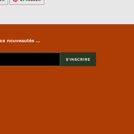
SUR
SUR
TWITTER
PINTEREST
nos nouveautés …
S'INSCRIRE