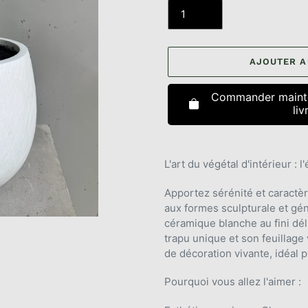
AJOUTER A
Commander mainte
liv
Ajout
d'un
L'art du végétal d'intérieur : 
produit
à
Apportez sérénité et caractè
votre
aux formes sculpturale et gé
panier
céramique blanche au fini dél
trapu unique et son feuillage 
de décoration vivante, idéal
Pourquoi vous allez l'aimer :