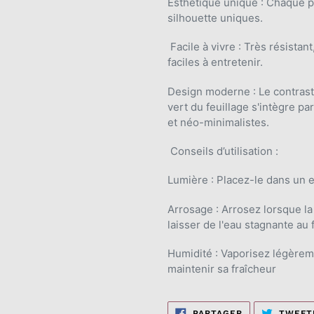
Esthétique unique :
Chaque pi
silhouette uniques.
Facile à vivre :
Très résistant,
faciles à entretenir.
Design moderne :
Le contrast
vert du feuillage s'intègre p
et néo-minimalistes.
Conseils d’utilisation :
Lumière :
Placez-le dans un en
Arrosage :
Arrosez lorsque la
laisser de l'eau stagnante au 
Humidité :
Vaporisez légèreme
maintenir sa fraîcheur
PARTAGER
PARTAGER
TWEET