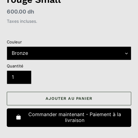
Prix
600.00 dh
normal
Taxes incluses.
Couleur
Quantité
AJOUTER AU PANIER
Commander maintenant - Paiement à la
livraison
Ajout