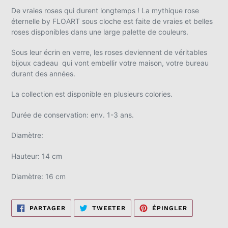
d'un
De vraies roses qui durent longtemps ! La mythique rose
produit
éternelle by FLOART sous cloche est faite de vraies et belles
à
roses disponibles dans une large palette de couleurs.
votre
panier
Sous leur écrin en verre, les roses deviennent de véritables
bijoux cadeau qui vont embellir votre maison, votre bureau
durant des années.
La collection est disponible en plusieurs colories.
Durée de conservation: env. 1-3 ans.
Diamètre:
Hauteur: 14 cm
Diamètre: 16 cm
PARTAGER
TWEETER
ÉPINGLER
PARTAGER
TWEETER
ÉPINGLER
SUR
SUR
SUR
FACEBOOK
TWITTER
PINTEREST