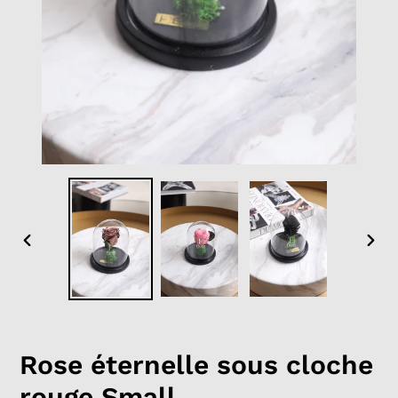
DIAPOSITIVE
DIAP
PRÉCÉDENTE
SUIV
Rose éternelle sous cloche
rouge Small