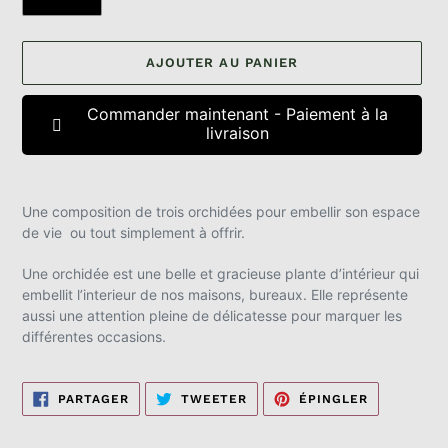
AJOUTER AU PANIER
Commander maintenant - Paiement à la
livraison
Ajout
d'un
Une composition de trois orchidées pour embellir son espace
produit
de vie ou tout simplement à offrir.
à
votre
Une orchidée est une belle et gracieuse plante d’intérieur qui
panier
embellit l’interieur de nos maisons, bureaux. Elle représente
aussi une attention pleine de délicatesse pour marquer les
différentes occasions.
PARTAGER
TWEETER
ÉPINGLER
PARTAGER
TWEETER
ÉPINGLER
SUR
SUR
SUR
FACEBOOK
TWITTER
PINTEREST