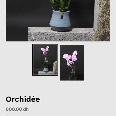
Orchidée
Prix
600.00 dh
normal