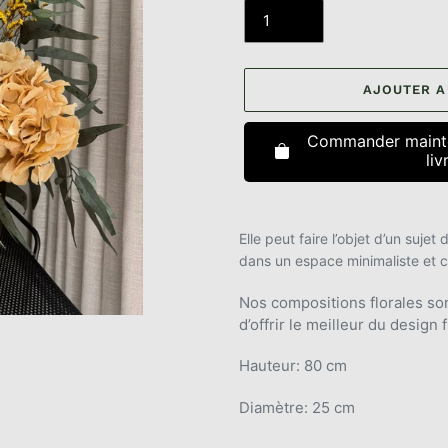
AJOUTER A
Commander mainte
liv
Ajout
d'un
Elle peut faire l’objet d’un suje
produit
dans un espace minimaliste et ch
à
votre
Nos compositions florales son
panier
d’offrir le meilleur du design f
Hauteur: 80 cm
Diamètre: 25 cm