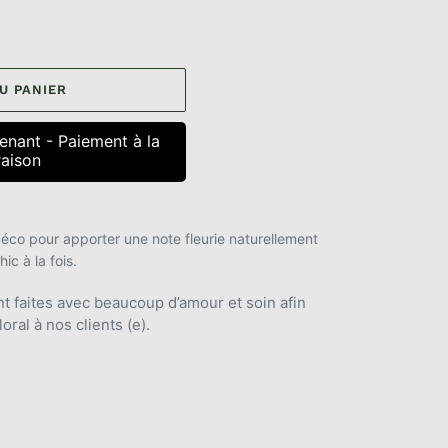
U PANIER
nant - Paiement à la
raison
t déco pour apporter une note fleurie naturellement
ic à la fois.
t faites avec beaucoup d’amour et soin afin
loral à nos clients (e).