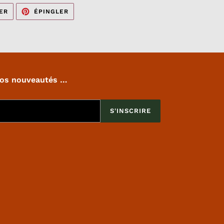
TWEETER
ÉPINGLER
ER
ÉPINGLER
SUR
SUR
TWITTER
PINTEREST
nos nouveautés …
S'INSCRIRE