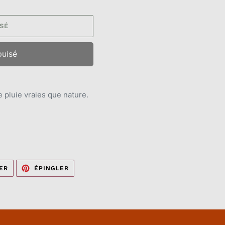
SÉ
puisé
le pluie vraies que nature.
TWEETER
ÉPINGLER
ER
ÉPINGLER
SUR
SUR
TWITTER
PINTEREST